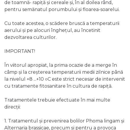
de toamnă- rapiță și cereale și, în al doilea rând,
pentru semănatul porumbului și floarea-soarelui.
Cu toate acestea, o scădere bruscă a temperaturii
aerului și pe alocuri înghețul, au încetinit
dezvoltarea culturilor.
IMPORTANT!
În viitorul apropiat, la prima ocazie de a merge în
câmp și la creșterea temperaturii medii zilnice până
la nivelul +8 ...+10
C este strict necesar de intervenit
o
cu tratamente fitosanitare în cultura de rapiță.
Tratamentele trebuie efectuate în mai multe
direcții:
1. Tratamentul și prevenirea bolilor Phoma lingam și
Alternaria brassicae, precum și pentru a provoca