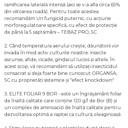
ramificarea laterală intensă (aici se v-a afla circa 65%
din viitoarea roadă). Pentru toate acestea
recomandăm Un fungicid puternic, cu acțiune
morforegulatoare specifică, cu efect de protecție
de până la 5 săptămâni – TEBAZ PRO, SC
2. Când temperatura aerului crește, dăunătorii vor
invada în mod activ culturile noastre: insecte
ascunse, afide, cicade, gindacul lucios și altele. În
acest scop, vă recomandăm să utilizați insecticidul
consacrat și deja foarte bine cunoscut ORGANSA,
SC cu proprietăți sistemice și "efect knockdown"
3. ELITE FOLIAR 9 BOR - este un îngrășământ foliar
de înaltă calitate care conține 120 g/l de Bor (B) și
un complex de aminoacizi de înaltă calitate pentru
dezvoltarea optimă a rapiței ca cultură oleaginoasă