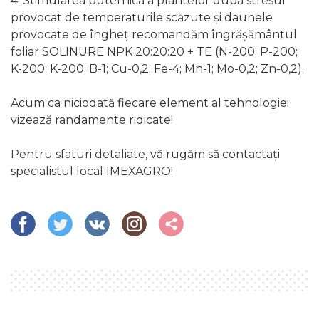
4. Stimularea puternică a plantelor după stresul
provocat de temperaturile scăzute și daunele
provocate de îngheț recomandăm îngrășământul
foliar SOLINURE NPK 20:20:20 + TE (N-200; P-200;
K-200; K-200; B-1; Cu-0,2; Fe-4; Mn-1; Mo-0,2; Zn-0,2).
Acum ca niciodată fiecare element al tehnologiei
vizează randamente ridicate!
Pentru sfaturi detaliate, vă rugăm să contactați
specialistul local IMEXAGRO!