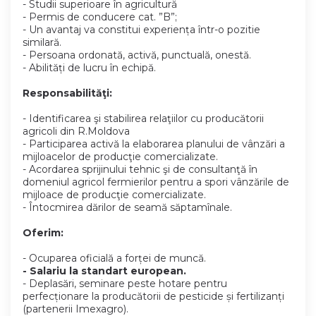
- Studii superioare în agricultură
- Permis de conducere cat. ”B”;
- Un avantaj va constitui experiența într-o pozitie
similară.
- Persoana ordonată, activă, punctuală, onestă.
- Abilități de lucru în echipă.
Responsabilităţi:
- Identificarea şi stabilirea relaţiilor cu producătorii
agricoli din R.Moldova
- Participarea activă la elaborarea planului de vânzări a
mijloacelor de producţie comercializate.
- Acordarea sprijinului tehnic şi de consultanţă în
domeniul agricol fermierilor pentru a spori vânzările de
mijloace de producţie comercializate.
- Întocmirea dărilor de seamă săptamînale.
Oferim:
- Ocuparea oficială a forței de muncă.
- Salariu la standart european.
- Deplasări, seminare peste hotare pentru
perfecționare la producătorii de pesticide și fertilizanți
(partenerii Imexagro).