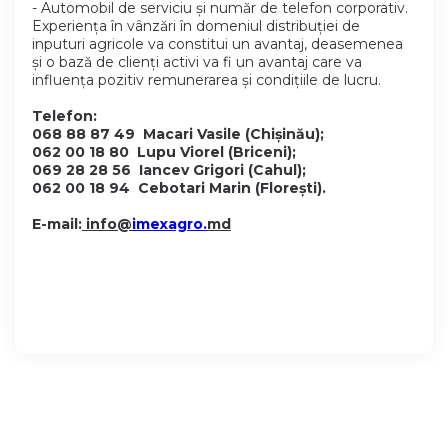
- Automobil de serviciu și număr de telefon corporativ.
Experiența în vânzări în domeniul distribuției de
inputuri agricole va constitui un avantaj, deasemenea
și o bază de clienți activi va fi un avantaj care va
influența pozitiv remunerarea și condițiile de lucru.
Telefon:
068 88 87 49 Macari Vasile (Chișinău);
062 00 18 80 Lupu Viorel (Briceni);
069 28 28 56 Iancev Grigori (Cahul);
062 00 18 94 Cebotari Marin (Florești).
E-mail:
info@
imexagro.
md