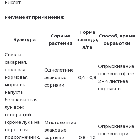
кислот.
Регламент применения
:
Норма
Сорные
Способ, время
Культура
расхода,
растения
обработки
л/га
Свекла
сахарная,
Опрыскивание
столовая,
Однолетние
посевов в фазе
кормовая,
злаковые
0,4 - 0,8
2 - 4 листьев
морковь,
сорняки
сорняков
капуста
белокочанная,
лук всех
генераций
(кроме лука на
Многолетние
Опрыскивание
перо), соя,
злаковые
посевов при
подсолнечник,
сорняки
0,8 - 1,2