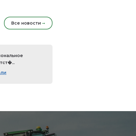
Все новости
ональное
тст�...
али