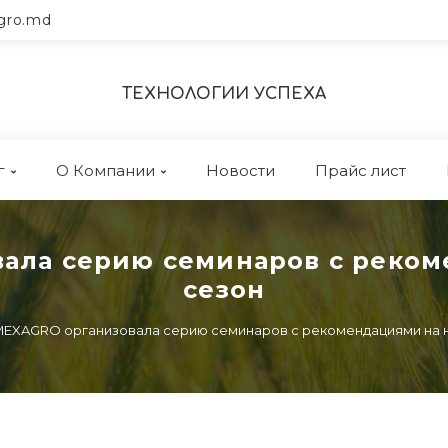
gro.md
ТЕХНОЛОГИИ УСПЕХА
г
О Компании
Новости
Прайс лист
ала серию семинаров с реко
сезон
MEXAGRO организовала серию семинаров с рекомендациями на 