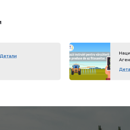
и
Наци
Детали
Аген
Дет