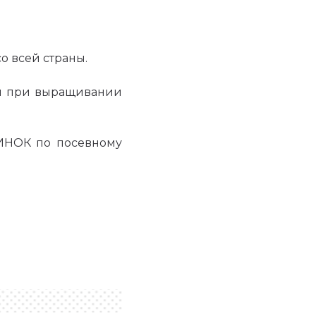
о всей страны.
я при выращивании
ИНОК по посевному