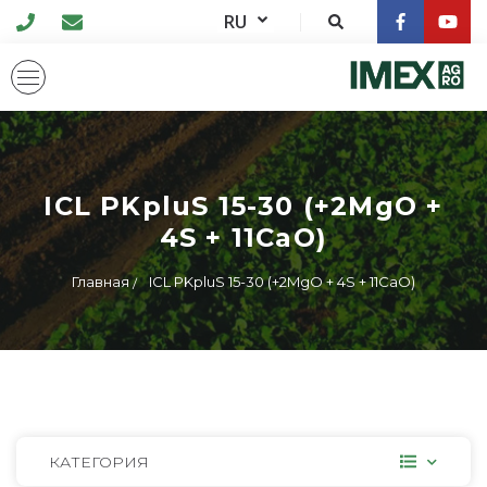
RU
ICL PKpluS 15-30 (+2MgO +
4S + 11CaO)
Главная
ICL PKpluS 15-30 (+2MgO + 4S + 11CaO)
КАТЕГОРИЯ