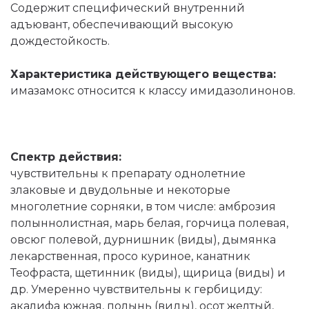
Содержит специфический внутренний
адъювант, обеспечивающий высокую
дождестойкость.
Характеристика действующего вещества:
имазамокс относится к классу имидазолинонов.
Спектр действия:
чувствительны к препарату однолетние
злаковые и двудольные и некоторые
многолетние сорняки, в том числе: амброзия
полыннолистная, марь белая, горчица полевая,
овсюг полевой, дурнишник (виды), дымянка
лекарственная, просо куриное, канатник
Теофраста, щетинник (виды), щирица (виды) и
др. Умеренно чувствительны к гербициду:
акалифа южная, полынь (виды), осот желтый,