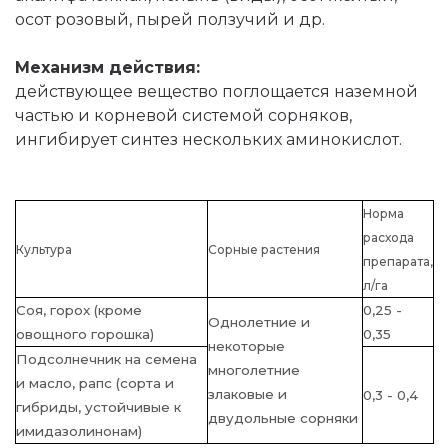
осот розовый, пырей ползучий и др.
Механизм действия:
действующее вещество поглощается наземной
частью и корневой системой сорняков,
ингибирует синтез нескольких аминокислот.
Норма
расхода
Культура
Сорные растения
препарата,
л/га
Соя, горох (кроме
0,25 -
Однолетние и
овощного горошка)
0,35
некоторые
Подсолнечник на семена
многолетние
и масло, рапс (сорта и
злаковые и
0,3 - 0,4
гибриды, устойчивые к
двудольные сорняки
имидазолинонам)