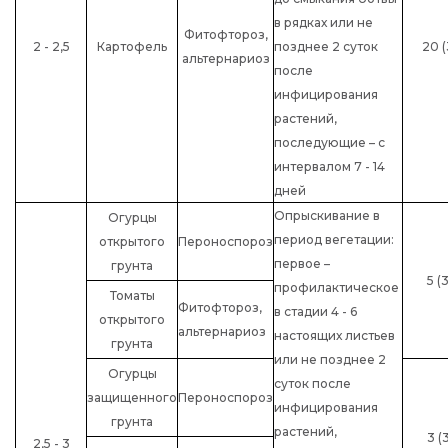
в рядках или не
Фитофтороз,
2 - 2,5
Картофель
позднее 2 суток
20 (
альтернариоз
после
инфицирования
растений,
последующие – с
интервалом 7 - 14
дней
Опрыскивание в
Огурцы
период вегетации:
открытого
Пероноспороз
первое –
грунта
5 (3
профилактическое
Томаты
Фитофтороз,
в стадии 4 - 6
открытого
альтернариоз
настоящих листьев
грунта
или не позднее 2
Огурцы
суток после
защищенного
Пероноспороз
инфицирования
грунта
растений,
3 (
2,5 - 3