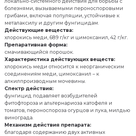
локально-системного действия для борьбы с
болезнями, вызываемыми пероноспоровыми
грибами, включая популяции, устойчивые к
металаксилу и другим фунгицидам.
Действующие вещества:
хлорокись меди, 689 г/кг и цимоксанил, 42 г/кг.
Препаративная форма:
смачивающийся порошок.
Характеристика действующих веществ:
хлорокись меди относится к неорганическим
соединениям меди, цимоксанил – к
алкилпроизводным мочевины.
Спектр действия:
фунгицид подавляет возбудителей
фитофтороза и альтернариоза катофеля и
томатов, пероноспороза огурцов и лука, милдью
винограда.
Механизм действия препарата:
благодаря содержанию двух активных