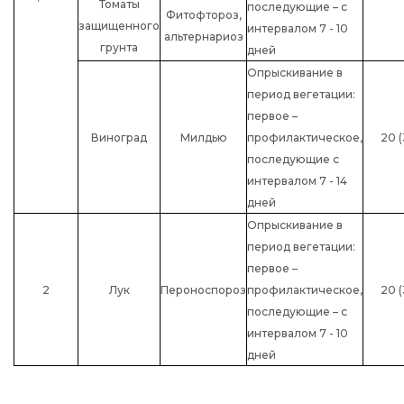
Томаты
последующие – с
Фитофтороз,
защищенного
интервалом 7 - 10
альтернариоз
грунта
дней
Опрыскивание в
период вегетации:
первое –
Виноград
Милдью
профилактическое,
20 (
последующие с
интервалом 7 - 14
дней
Опрыскивание в
период вегетации:
первое –
2
Лук
Пероноспороз
профилактическое,
20 (
последующие – с
интервалом 7 - 10
дней