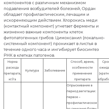
компонентов с различным механизмом
подавления возбудителей болезней, Ордан
обладает профилактическим, лечащим и
искореняющим действием. Хлорокись меди
(контактный компонент) угнетает ферменты и
жизненно важные компоненты клеток
фитопатогенных грибов. Цимоксанил (локально-
системный компонент) проникает в листья в
течение одного часа и ингибирует биосинтез
РНК в клетках патогенов.
Норма
Способ, время,
Сро
расхода
особенности
ожид
Культура
Заболевание
препарата,
применения
(кратн
кг/га
препарата
обрабо
Опрыскивание в
период вегетации:
первое –
профилактическое
до смыкания ботвы