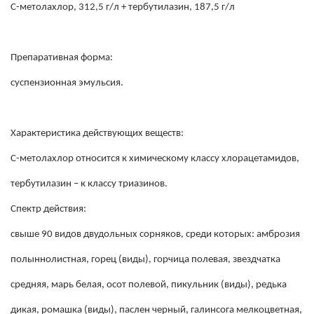
С-метолахлор, 312,5 г/л + тербутилазин, 187,5 г/л
Препаративная форма:
суспензионная эмульсия.
Характеристика действующих веществ:
С-метолахлор относится к химическому классу хлорацетамидов,
тербутилазин – к классу триазинов.
Спектр действия:
свыше 90 видов двудольных сорняков, среди которых: амброзия
полыннолистная, горец (виды), горчица полевая, звездчатка
средняя, марь белая, осот полевой, пикульник (виды), редька
дикая, ромашка (виды), паслен черный, галинсога мелкоцветная,