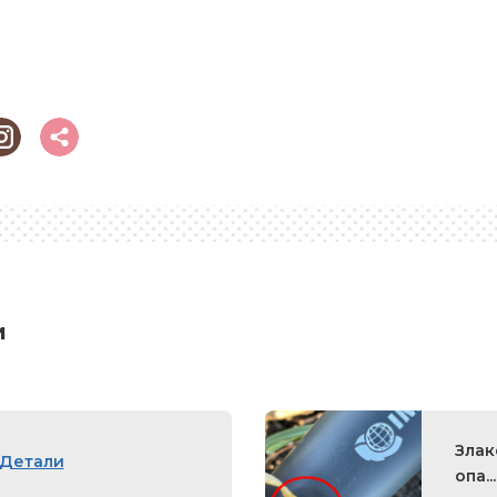
и
Злак
Детали
опа...