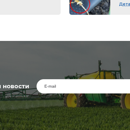
Дет
 новости