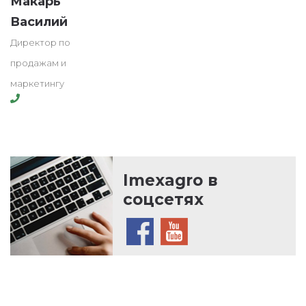
Макарь
Василий
Директор по
продажам и
маркетингу
Imexagro в
соцсетях